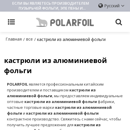
ЕСЛИ ВЫ ЯВЛЯЕТЕСЬ ПРОИЗВОДИТЕЛЕМ
Русский
ПУЗЫРЬЧЕЙ ФОЛЬГИ, ЭПЕ ПЕНЫ И
ИЗОЛЯЦИОННОЙ ПОДКЛАДКИ, ПОЖАЛУЙСТА,
СВЯЖИТЕСЬ С НАМИ
Главная
все
/
/
кастрюли из алюминиевой фольги
кастрюли из алюминиевой
фольги
POLARFOIL
является профессиональным китайским
производителем и поставщиком
кастрюли из
алюминиевой фольги
, мы предоставляем индивидуальные
оптовые
кастрюли из алюминиевой фольги
фабрики,
частные торговые марки
кастрюли из алюминиевой
фольги
и
кастрюли из алюминиевой фольги
контрактное производство. Свяжитесь с нами сейчас, чтобы
получить лучшее предложение для
кастрюли из