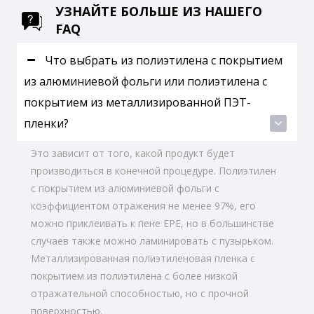
УЗНАЙТЕ БОЛЬШЕ ИЗ НАШЕГО
FAQ
Что выбрать из полиэтилена с покрытием
из алюминиевой фольги или полиэтилена с
покрытием из металлизированной ПЭТ-
пленки?
Это зависит от того, какой продукт будет
производиться в конечной процедуре. Полиэтилен
с покрытием из алюминиевой фольги с
коэффициентом отражения не менее 97%, его
можно приклеивать к пене EPE, но в большинстве
случаев также можно ламинировать с пузырьком.
Металлизированная полиэтиленовая пленка с
покрытием из полиэтилена с более низкой
отражательной способностью, но с прочной
поверхностью.