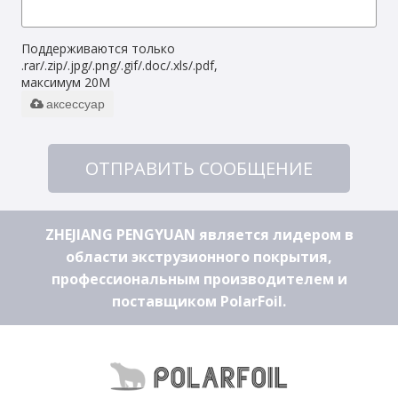
Поддерживаются только
.rar/.zip/.jpg/.png/.gif/.doc/.xls/.pdf,
максимум 20M
аксессуар
ОТПРАВИТЬ СООБЩЕНИЕ
ZHEJIANG PENGYUAN является лидером в
области экструзионного покрытия,
профессиональным производителем и
поставщиком PolarFoil.