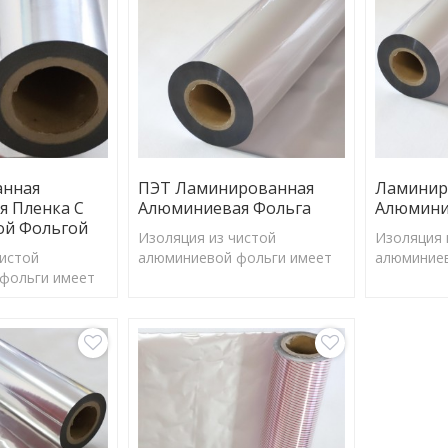
барьерного излучения.
анная
ПЭТ Ламинированная
Ламинир
я Пленка С
Алюминиевая Фольга
Алюмини
й Фольгой
Изоляция из чистой
Изоляция 
чистой
алюминиевой фольги имеет
алюминиев
фольги имеет
коэффициент отражения
коэффици
отражения
97%, может эффективно
97%, мож
ффективно
отражать большую часть
отражать 
ьшую часть
солнечной энергии и
солнечной
ргии и
барьерного излучения.
барьерног
лучения.