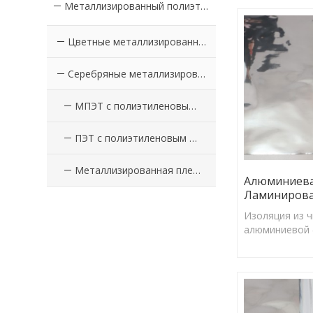
Металлизированный полиэтилен с покрытием из ПЭТ-пленки
Цветные металлизированные ПЭТ-пленки с покрытием из ПЭ
Серебряные металлизированные ПЭТ-пленки с покрытием PE
МПЭТ с полиэтиленовым покрытием
ПЭТ с полиэтиленовым покрытием
Металлизированная пленка с полиэтиленовым покрытием
Алюминиева
Ламиниров
Изоляция из 
алюминиевой 
коэффициент 
97%, может э
отражать бол
солнечной эне
барьерного из