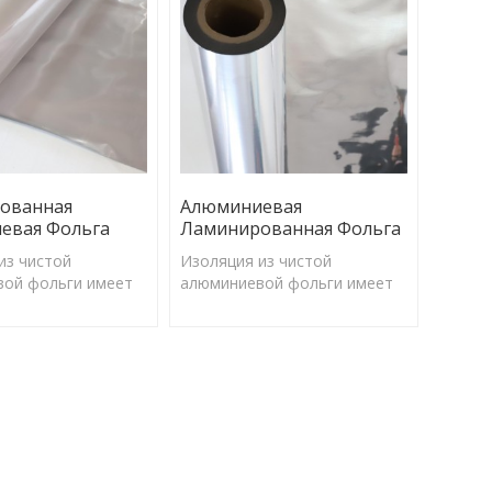
барьерного излучения.
ованная
Алюминиевая
евая Фольга
Ламинированная Фольга
из чистой
Изоляция из чистой
ой фольги имеет
алюминиевой фольги имеет
ент отражения
коэффициент отражения
ет эффективно
97%, может эффективно
большую часть
отражать большую часть
 энергии и
солнечной энергии и
о излучения.
барьерного излучения.