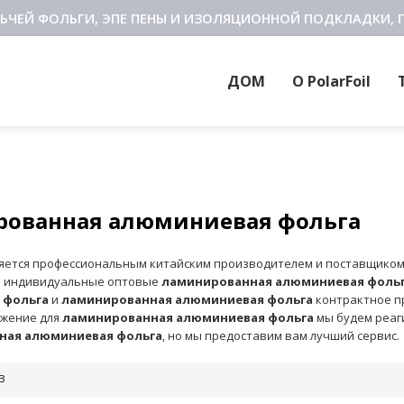
ЬЧЕЙ ФОЛЬГИ, ЭПЕ ПЕНЫ И ИЗОЛЯЦИОННОЙ ПОДКЛАДКИ, 
ДОМ
О PolarFoil
ованная алюминиевая фольга
яется профессиональным китайским производителем и поставщико
м индивидуальные оптовые
ламинированная алюминиевая фоль
 фольга
и
ламинированная алюминиевая фольга
контрактное пр
ожение для
ламинированная алюминиевая фольга
мы будем реаг
ная алюминиевая фольга
, но мы предоставим вам лучший сервис.
в