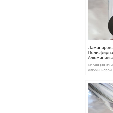
Ламиниров
Полиэфирна
Алюминиево
Изоляция из 
алюминиевой 
коэффициент 
97%, может э
отражать бол
солнечной эне
барьерного из