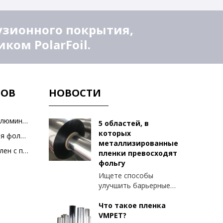
узионного покрытия,
ом PolarFoil.
ТОВ
НОВОСТИ
Полиэтилен с покрытием из алюминиевой фольги
5 областей, в
которых
Ламинированная алюминиевая фольга
металлизированные
Металлизированный полиэтилен с покрытием из ПЭТ-пленки
пленки превосходят
фольгу
Ищете способы
улучшить барьерные
свойства вашей
упаковки? Вот
Что такое пленка
некоторые факторы,
VMPET?