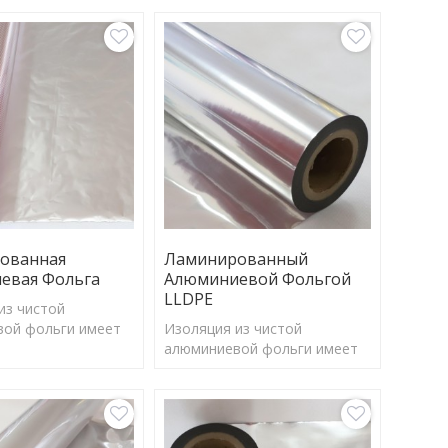
ованная
Ламинированный
евая Фольга
Алюминиевой Фольгой
LLDPE
из чистой
ой фольги имеет
Изоляция из чистой
ент отражения
алюминиевой фольги имеет
ет эффективно
коэффициент отражения
большую часть
97%, может эффективно
 энергии и
отражать большую часть
о излучения.
солнечной энергии и