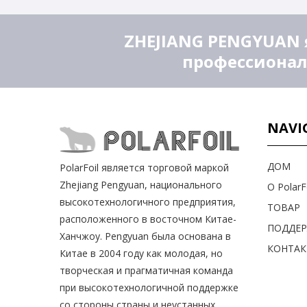
ZHEJIANG PENGYUAN 
профессионал
NAVI
ДОМ
PolarFoil является торговой маркой
Zhejiang Pengyuan, национального
О PolarF
высокотехнологичного предприятия,
ТОВАР
расположенного в восточном Китае-
ПОДДЕ
Ханчжоу. Pengyuan была основана в
КОНТАК
Китае в 2004 году как молодая, но
творческая и прагматичная команда
при высокотехнологичной поддержке
со стороны страны и неустанных