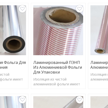
я Фольга Для
Ламинированный ПЭНП
Ламинир
ания
Из Алюминиевой Фольги
Алюмини
Для Упаковки
чистой
Изоляция 
фольги имеет
Изоляция из чистой
алюминиев
отражения
алюминиевой фольги имеет
коэффици
ффективно
коэффициент отражения
97%, мож
ьшую часть
97%, может эффективно
отражать 
ргии и
отражать большую часть
солнечной
лучения.
солнечной энергии и
барьерног