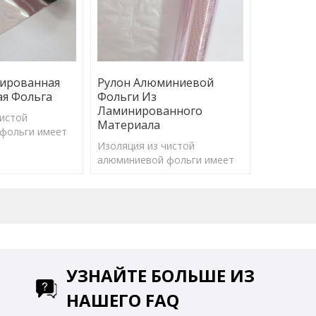
ированная
Рулон Алюминиевой
я Фольга
Фольги Из
Ламинированного
чистой
Материала
фольги имеет
отражения
Изоляция из чистой
ффективно
алюминиевой фольги имеет
ьшую часть
коэффициент отражения
ргии и
97%, может эффективно
лучения.
отражать большую часть
солнечной энергии и
барьерного излучения.
УЗНАЙТЕ БОЛЬШЕ ИЗ
НАШЕГО FAQ