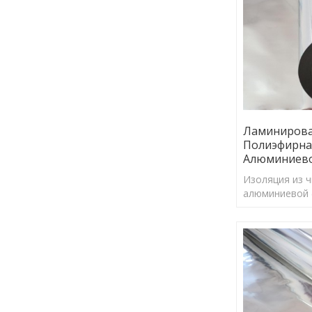
Ламиниров
Полиэфирна
Алюминиево
Изоляция из 
алюминиевой 
коэффициент 
97%, может э
отражать бол
солнечной эне
барьерного из