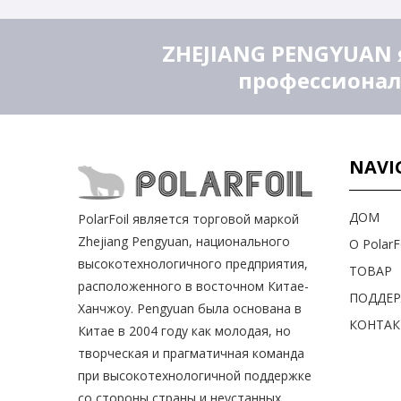
ZHEJIANG PENGYUAN 
профессионал
NAVI
ДОМ
PolarFoil является торговой маркой
Zhejiang Pengyuan, национального
О PolarF
высокотехнологичного предприятия,
ТОВАР
расположенного в восточном Китае-
ПОДДЕ
Ханчжоу. Pengyuan была основана в
КОНТАК
Китае в 2004 году как молодая, но
творческая и прагматичная команда
при высокотехнологичной поддержке
со стороны страны и неустанных