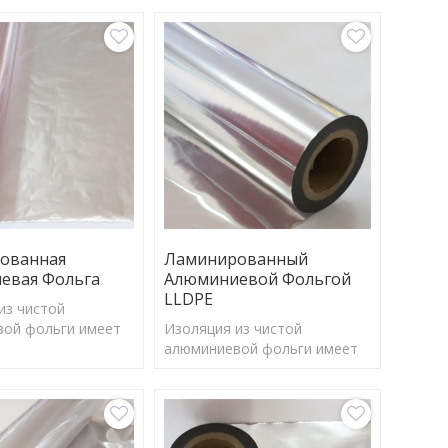
ованная
Ламинированный
евая Фольга
Алюминиевой Фольгой
LLDPE
из чистой
ой фольги имеет
Изоляция из чистой
ент отражения
алюминиевой фольги имеет
ет эффективно
коэффициент отражения
большую часть
97%, может эффективно
 энергии и
отражать большую часть
о излучения.
солнечной энергии и