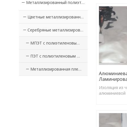
Металлизированный полиэтилен с покрытием из ПЭТ-пленки
Цветные металлизированные ПЭТ-пленки с покрытием из ПЭ
Серебряные металлизированные ПЭТ-пленки с покрытием PE
МПЭТ с полиэтиленовым покрытием
ПЭТ с полиэтиленовым покрытием
Металлизированная пленка с полиэтиленовым покрытием
Алюминиева
Ламиниров
Изоляция из 
алюминиевой 
коэффициент 
97%, может э
отражать бол
солнечной эне
барьерного из