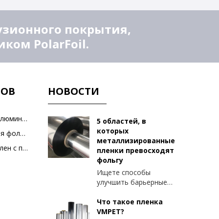
узионного покрытия,
ом PolarFoil.
ТОВ
НОВОСТИ
Полиэтилен с покрытием из алюминиевой фольги
5 областей, в
которых
Ламинированная алюминиевая фольга
металлизированные
Металлизированный полиэтилен с покрытием из ПЭТ-пленки
пленки превосходят
фольгу
Ищете способы
улучшить барьерные
свойства вашей
упаковки? Вот
Что такое пленка
некоторые факторы,
VMPET?