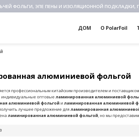
ЬЧЕЙ ФОЛЬГИ, ЭПЕ ПЕНЫ И ИЗОЛЯЦИОННОЙ ПОДКЛАДКИ, 
ДОМ
О PolarFoil
ой
рованная алюминиевой фольгой
яется профессиональным китайским производителем и поставщико
м индивидуальные оптовые
ламинированная алюминиевой фоль
ная алюминиевой фольгой
и
ламинированная алюминиевой ф
 получить лучшее предложение для
ламинированная алюминиево
цена
ламинированная алюминиевой фольгой
, но мы предоставим
в