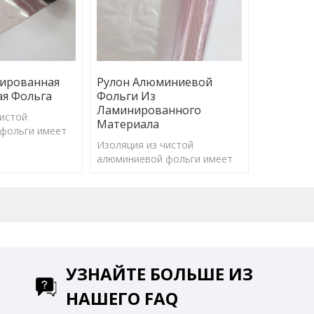
ированная
Рулон Алюминиевой
я Фольга
Фольги Из
Ламинированного
чистой
Материала
фольги имеет
отражения
Изоляция из чистой
ффективно
алюминиевой фольги имеет
ьшую часть
коэффициент отражения
ргии и
97%, может эффективно
лучения.
отражать большую часть
солнечной энергии и
барьерного излучения.
УЗНАЙТЕ БОЛЬШЕ ИЗ
НАШЕГО FAQ