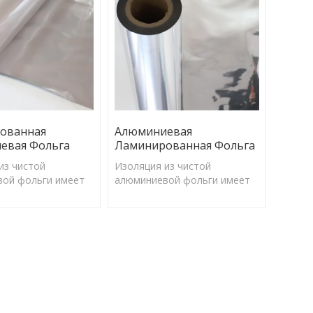
барьерного излучения.
ованная
Алюминиевая
евая Фольга
Ламинированная Фольга
из чистой
Изоляция из чистой
ой фольги имеет
алюминиевой фольги имеет
ент отражения
коэффициент отражения
ет эффективно
97%, может эффективно
большую часть
отражать большую часть
 энергии и
солнечной энергии и
о излучения.
барьерного излучения.