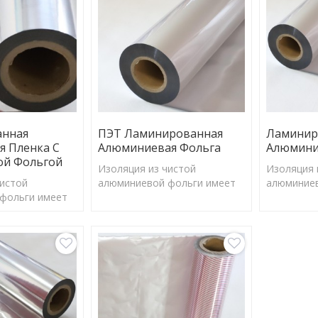
барьерного излучения.
анная
ПЭТ Ламинированная
Ламинир
я Пленка С
Алюминиевая Фольга
Алюмини
й Фольгой
Изоляция из чистой
Изоляция 
чистой
алюминиевой фольги имеет
алюминиев
фольги имеет
коэффициент отражения
коэффици
отражения
97%, может эффективно
97%, мож
ффективно
отражать большую часть
отражать 
ьшую часть
солнечной энергии и
солнечной
ргии и
барьерного излучения.
барьерног
лучения.