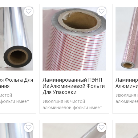
я Фольга Для
Ламинированный ПЭНП
Ламинир
ания
Из Алюминиевой Фольги
Алюмини
Для Упаковки
чистой
Изоляция 
фольги имеет
Изоляция из чистой
алюминиев
отражения
алюминиевой фольги имеет
коэффици
ффективно
коэффициент отражения
97%, мож
ьшую часть
97%, может эффективно
отражать 
ргии и
отражать большую часть
солнечной
лучения.
солнечной энергии и
барьерног