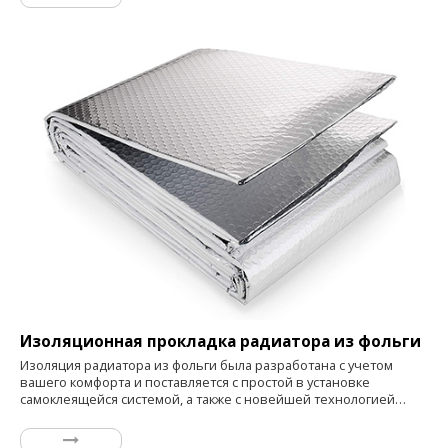
внутреннюю атмосферу прохладной летом и теплой зимой,
непрерывная пузырьковая ячейка может замедлять
теплопроводность и конвекцию, поэтому она эффективно
работает как в жарком, так и в холодном климате.
Изоляционная прокладка радиатора из фольги
Изоляция радиатора из фольги была разработана с учетом
вашего комфорта и поставляется с простой в установке
самоклеящейся системой, а также с новейшей технологией
предотвращения потерь тепла, что является обязательным для
вашего дома. Вы заметите значительное сокращение счетов