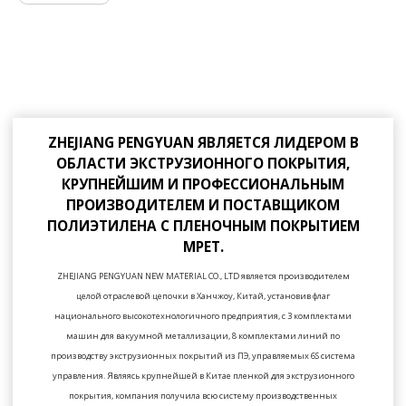
при небольших вложениях, что поможет вам сэкономить
деньги на действительно важные вещи.
ZHEJIANG PENGYUAN ЯВЛЯЕТСЯ ЛИДЕРОМ В
ОБЛАСТИ ЭКСТРУЗИОННОГО ПОКРЫТИЯ,
КРУПНЕЙШИМ И ПРОФЕССИОНАЛЬНЫМ
ПРОИЗВОДИТЕЛЕМ И ПОСТАВЩИКОМ
ПОЛИЭТИЛЕНА С ПЛЕНОЧНЫМ ПОКРЫТИЕМ
MPET.
ZHEJIANG PENGYUAN NEW MATERIAL CO., LTD является производителем
целой отраслевой цепочки в Ханчжоу, Китай, установив флаг
национального высокотехнологичного предприятия, с 3 комплектами
машин для вакуумной металлизации, 8 комплектами линий по
производству экструзионных покрытий из ПЭ, управляемых 6S система
управления. Являясь крупнейшей в Китае пленкой для экструзионного
покрытия, компания получила всю систему производственных