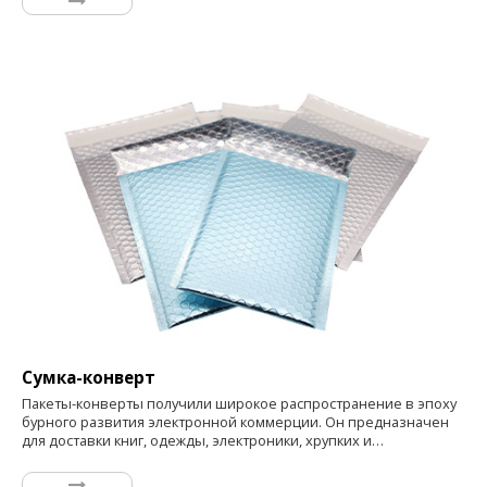
легкий, компактный и обеспечивает высокоэффективный
контроль температуры. внутренняя панель с воздушными
пузырьками, заключенная в хорошо отражающий внешний
рукав.
Сумка-конверт
Пакеты-конверты получили широкое распространение в эпоху
бурного развития электронной коммерции. Он предназначен
для доставки книг, одежды, электроники, хрупких и
чувствительных продуктов, с термооболочкой PolarFoil, он
обеспечивает упакованную защиту и ударопрочность, сумка