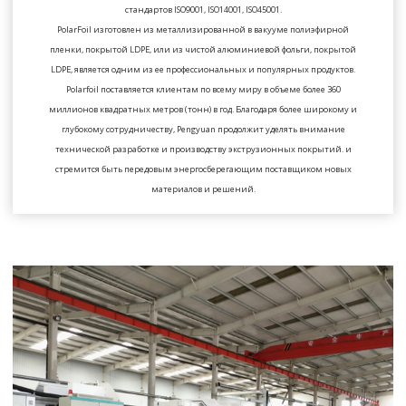
стандартов ISO9001, ISO14001, ISO45001.
PolarFoil изготовлен из металлизированной в вакууме полиэфирной
пленки, покрытой LDPE, или из чистой алюминиевой фольги, покрытой
LDPE, является одним из ее профессиональных и популярных продуктов.
Polarfoil поставляется клиентам по всему миру в объеме более 360
миллионов квадратных метров (тонн) в год. Благодаря более широкому и
глубокому сотрудничеству, Pengyuan продолжит уделять внимание
технической разработке и производству экструзионных покрытий. и
стремится быть передовым энергосберегающим поставщиком новых
материалов и решений.