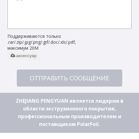
Поддерживаются только
.rar/.zip/.jpg/.png/.gif/.doc/.xls/.pdf,
максимум 20M
аксессуар
ОТПРАВИТЬ СООБЩЕНИЕ
ZHEJIANG PENGYUAN является лидером в
области экструзионного покрытия,
профессиональным производителем и
поставщиком PolarFoil.