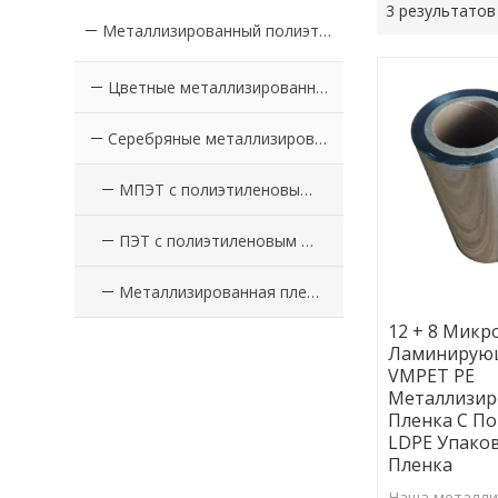
3 результатов
Металлизированный полиэтилен с покрытием из ПЭТ-пленки
Цветные металлизированные ПЭТ-пленки с покрытием из ПЭ
Серебряные металлизированные ПЭТ-пленки с покрытием PE
МПЭТ с полиэтиленовым покрытием
ПЭТ с полиэтиленовым покрытием
Металлизированная пленка с полиэтиленовым покрытием
12 + 8 Микр
Ламинирую
VMPET PE
Металлизир
Пленка С П
LDPE Упако
Пленка
Наша металли