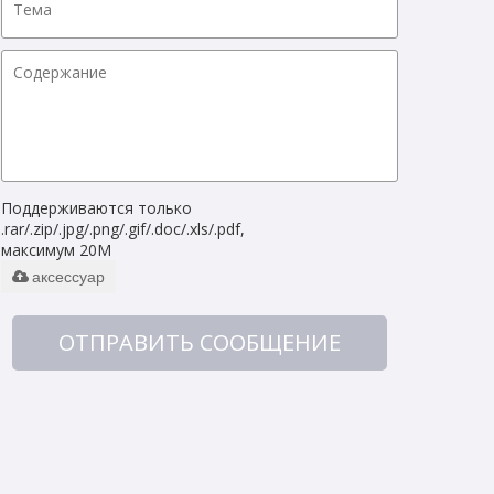
Поддерживаются только
.rar/.zip/.jpg/.png/.gif/.doc/.xls/.pdf,
максимум 20M
аксессуар
ОТПРАВИТЬ СООБЩЕНИЕ