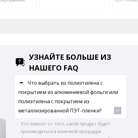
скольжением и хорошей
полиэтил
ым покрытием
размерной стабильностью в
обладает 
восходным
широком диапазоне
скольжени
и хорошей
температур.
размерной
абильностью в
широком д
азоне
температу
УЗНАЙТЕ БОЛЬШЕ ИЗ
НАШЕГО FAQ
ы
Что выбрать из полиэтилена с
покрытием из алюминиевой фольги или
полиэтилена с покрытием из
металлизированной ПЭТ-пленки?
Это зависит от того, какой продукт будет
производиться в конечной процедуре.