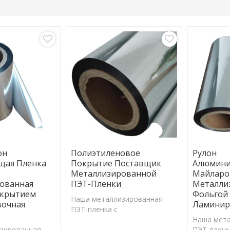
он
Полиэтиленовое
Рулон
щая Пленка
Покрытие Поставщик
Алюмини
Металлизированной
Майларо
ованная
ПЭТ-Пленки
Металли
окрытием
Фольгой 
Наша металлизированная
вочная
Ламинир
ПЭТ-пленка с
полиэтиленовым покрытием
Наша мет
зированная
обладает превосходным
ПЭТ-пленк