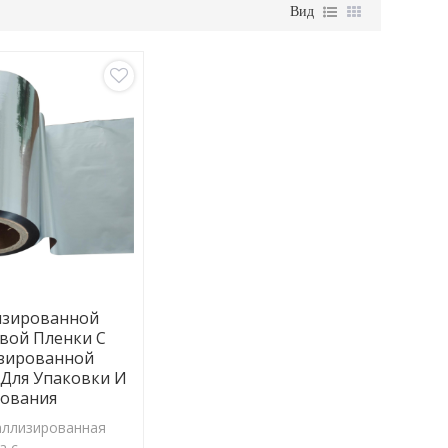
Вид
зированной
вой Пленки С
зированной
Для Упаковки И
ования
аллизированная
а с