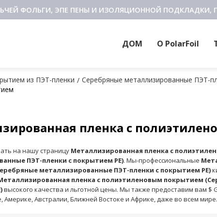
ЬЧЕЙ ФОЛЬГИ, ЭПЕ ПЕНЫ И ИЗОЛЯЦИОННОЙ ПОДКЛАДКИ, 
ДОМ
О PolarFoil
рытием из ПЭТ-пленки
Серебряные металлизированные ПЭТ-пл
/
тием
зированная пленка с полиэтиле
ать на нашу страницу
Металлизированная пленка с полиэтиле
анные ПЭТ-пленки с покрытием PE)
. Мы-профессиональные
Мет
еребряные металлизированные ПЭТ-пленки с покрытием PE)
к
Металлизированная пленка с полиэтиленовым покрытием (Се
)
высокого качества и льготной цены. Мы также предоставим вам $ 
, Америке, Австралии, Ближней Востоке и Африке, даже во всем мир