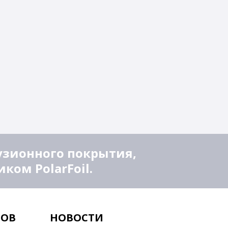
узионного покрытия,
ом PolarFoil.
ТОВ
НОВОСТИ