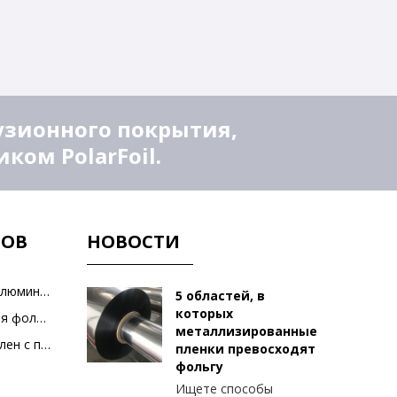
узионного покрытия,
ом PolarFoil.
ТОВ
НОВОСТИ
Полиэтилен с покрытием из алюминиевой фольги
5 областей, в
которых
Ламинированная алюминиевая фольга
металлизированные
Металлизированный полиэтилен с покрытием из ПЭТ-пленки
пленки превосходят
фольгу
Ищете способы