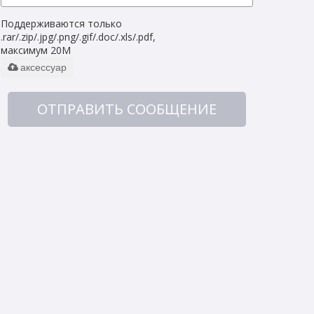
Поддерживаются только
.rar/.zip/.jpg/.png/.gif/.doc/.xls/.pdf,
максимум 20M
аксессуар
ОТПРАВИТЬ СООБЩЕНИЕ