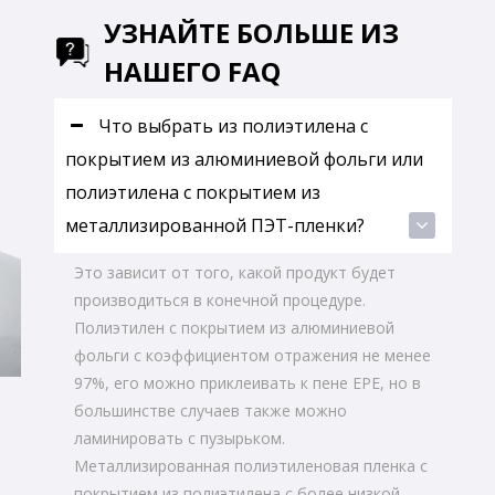
УЗНАЙТЕ БОЛЬШЕ ИЗ
НАШЕГО FAQ
ы
Что выбрать из полиэтилена с
покрытием из алюминиевой фольги или
полиэтилена с покрытием из
металлизированной ПЭТ-пленки?
Это зависит от того, какой продукт будет
производиться в конечной процедуре.
Полиэтилен с покрытием из алюминиевой
фольги с коэффициентом отражения не менее
97%, его можно приклеивать к пене EPE, но в
большинстве случаев также можно
ламинировать с пузырьком.
Металлизированная полиэтиленовая пленка с
покрытием из полиэтилена с более низкой