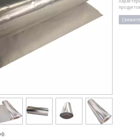
Характер
продукто
Свяжите
ф.