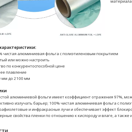
материала
характеристики:
% чистая алюминиевая фольга с полиэтиленовым покрытием
стый или можно настроить
тво по конкурентоспособной цене
ее плавление
0 мм до 2100 мм
ики
истой алюминиевой фольги имеет коэффициент отражения 97%, мо
ективно излучать барьер;
100% чистая алюминиевая фольга с поли
рафиолетовые и инфракрасные лучи и обеспечивает эффект блокиро
рные свойства пленки по отношению к кислороду и влаге, а также 
СТИ