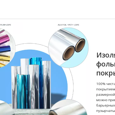
Изол
фоль
покр
100% чиста
покрытием
размерной
можно при
барьерных 
пузырчатым