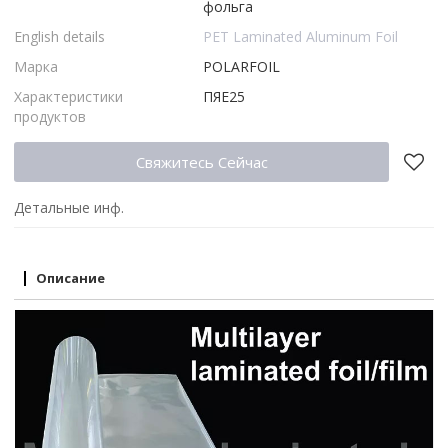
фольга
English details
PET Laminated Aluminum Foil
Марка
POLARFOIL
Характеристики
ПЯЕ25
продуктов
Свяжитесь Сейчас
Детальные инф.
Описание