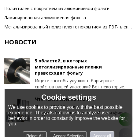
Полиэтилен с покрытием из алюминиевой фольги
Ламинированная алюминиевая фольга
Металлизированный полиэтилен с покрытием из ПЭТ-пленки
НОВОСТИ
5 областей, в которых
металлизированные пленки
превосходят фольгу
Ищете способы улучшить барьерные
свойства вашей упаковки? Вот некоторые
факторы, которые следует учитывать при
Cookie settings
оптимизации упаковочных барьеров и
Что такое пленка VMPET?
повышении эффективности производства.
Пленка VMPET является сокращением от
We use cookies to provide you with the best possible
вакуумной металлизированной полиэфирной
experience. They also allow us to analyze user
behavior in order to constantly improve the website for
пленки, то есть в условиях вакуума тонкий
you.
слой атомов алюминия осаждается на
поверхность подложки из ПЭТ (полиэфирной)
Reject All
Accept Selection
Accept all